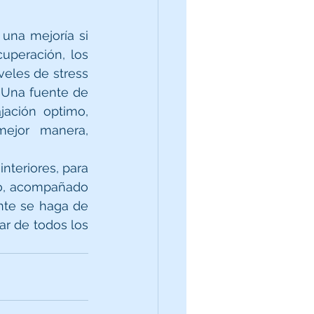
una mejoría si 
peración, los 
eles de stress 
 Una fuente de 
ación optimo, 
ejor manera, 
teriores, para 
to, acompañado 
nte se haga de 
r de todos los 