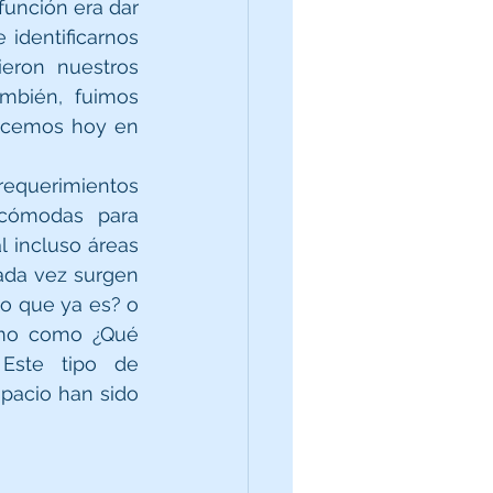
unción era dar 
identificarnos 
eron nuestros 
mbién, fuimos 
ocemos hoy en 
equerimientos 
cómodas para 
 incluso áreas 
ada vez surgen 
 que ya es? o 
smo como ¿Qué 
Este tipo de 
pacio han sido 