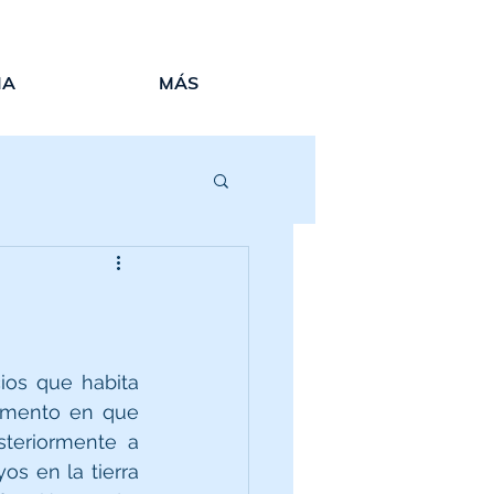
IA
MÁS
os que habita 
omento en que 
eriormente a 
s en la tierra 