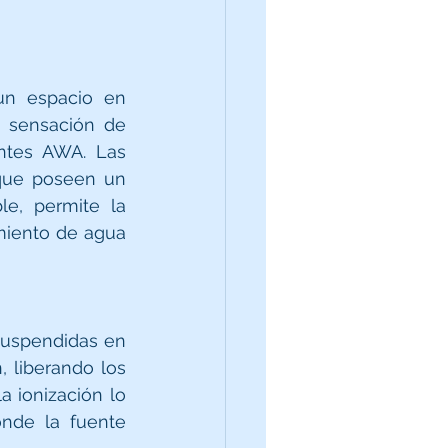
 sensación de 
entes AWA. Las 
que poseen un 
e, permite la 
miento de agua 
suspendidas en 
 liberando los 
 ionización lo 
nde la fuente 