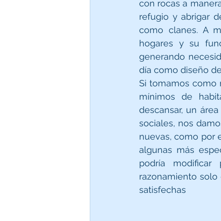
con rocas a manera 
refugio y abrigar d
como clanes. A me
hogares y su func
generando necesid
día como diseño del
Si tomamos como re
mínimos de habit
descansar, un área
sociales, nos damo
nuevas, como por e
algunas más espec
podría modificar
razonamiento solo 
satisfechas 