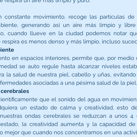
se respira un aire más limpio y puro.
n constante movimiento, recoge las partículas de p
biente, generando así un aire más limpio y libre
lo, cuando llueve en la ciudad podemos notar que,
 se respira es menos denso y más limpio, incluso suced
iente
nto en espacios interiores, permite que, por medio 
medad se auto regule hasta alcanzar niveles establ
ra la salud de nuestra piel, cabello y uñas, evitando
fermedades asociadas a una pésima salud de la piel.
 cerebrales
entíficamente que el sonido del agua en movimient
dquiera un estado de calma y creatividad, esto de
nuestras ondas cerebrales se reduzcan a unos 4 –
estado, la creatividad aumenta y la capacidad de 
ho mejor que cuando nos concentramos en una activi