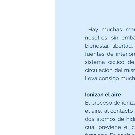
 Hay muchas maneras de reafirmar el efecto que queremos de un espacio en 
nosotros, sin emb
bienestar, liberta
fuentes de interio
sistema cíclico d
circulación del mi
lleva consigo much
Ionizan el aire
El proceso de ioniz
el aire, al contact
dos átomos de hidro
cual previene el c